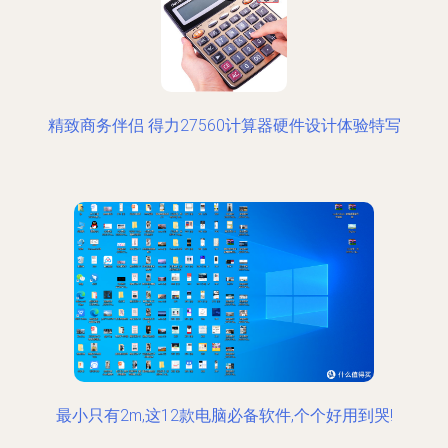
精致商务伴侣 得力27560计算器硬件设计体验特写
最小只有2m,这12款电脑必备软件,个个好用到哭!