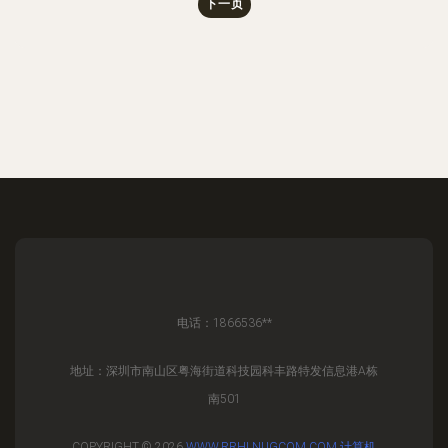
下一页
电话：1866536**
地址：深圳市南山区粤海街道科技园科丰路特发信息港A栋
南501
COPYRIGHT © 2026
WWW.RRHLNUGCOM.COM
计算机