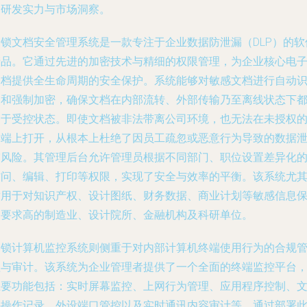
的研发实力与市场洞察。
金锁文档安全管理系统
是一款专注于企业数据防泄漏（DLP）的软
产品。它通过先进的加密技术与精细的权限管理，为企业核心电
文档提供全生命周期的安全保护。系统能够对敏感文档进行自动
别和强制加密，确保文档在内部流转、外部传输乃至离线状态下
处于受控状态。即使文档被非法带离公司环境，也无法在未授权
终端上打开，从根本上杜绝了因员工疏忽或恶意行为导致的数据
露风险。其管理后台允许管理员根据不同部门、职位设置差异化
访问、编辑、打印等权限，实现了安全与效率的平衡。该系统尤
适用于对知识产权、设计图纸、财务数据、商业计划等敏感信息
护要求高的制造业、设计院所、金融机构及科研单位。
金锁计算机监控系统
则侧重于对内部计算机终端使用行为的合规
理与审计。该系统为企业管理者提供了一个全面的终端监控平台
主要功能包括：实时屏幕监控、上网行为管理、应用程序控制、
件操作记录、外设端口管控以及实时通讯内容审计等。通过部署