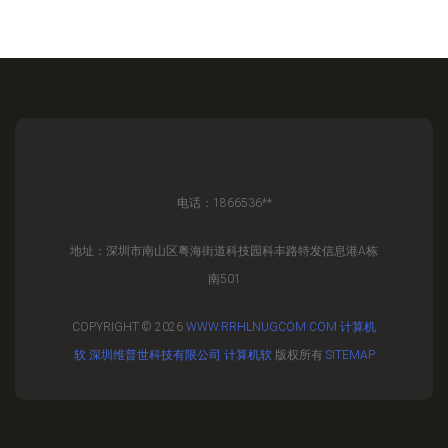
电话：1866536**
地址：深圳市南山区粤海街道科技园科丰路特发信息港A栋
南501
COPYRIGHT © 2026
WWW.RRHLNUGCOM.COM
计算机
软
深圳维普世科技有限公司
计算机软
版权所有
SITEMAP