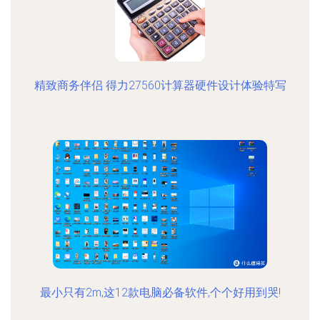
精致商务伴侣 得力27560计算器硬件设计体验特写
最小只有2m,这12款电脑必备软件,个个好用到哭!