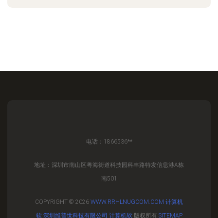
电话：1866536**
地址：深圳市南山区粤海街道科技园科丰路特发信息港A栋
南501
COPYRIGHT © 2026
WWW.RRHLNUGCOM.COM
计算机
软
深圳维普世科技有限公司
计算机软
版权所有
SITEMAP